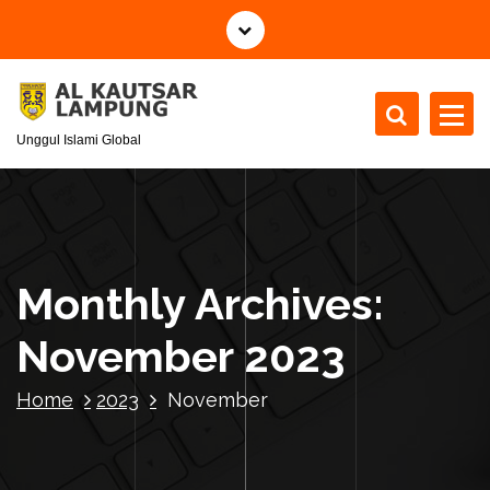
S
k
i
p
t
Unggul Islami Global
o
c
o
n
t
e
Monthly Archives:
n
t
November 2023
Home
2023
November