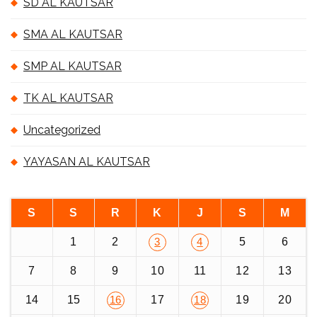
SD AL KAUTSAR
SMA AL KAUTSAR
SMP AL KAUTSAR
TK AL KAUTSAR
Uncategorized
YAYASAN AL KAUTSAR
S
S
R
K
J
S
M
1
2
5
6
3
4
7
8
9
10
11
12
13
14
15
17
19
20
16
18