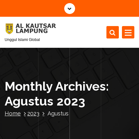
S
k
i
p
t
Unggul Islami Global
o
c
o
n
t
e
Monthly Archives:
n
t
Agustus 2023
Home
2023
Agustus