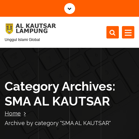
S
k
i
p
t
Unggul Islami Global
o
c
o
n
t
e
Category Archives:
n
t
SMA AL KAUTSAR
Home
Archive by category "SMA AL KAUTSAR"