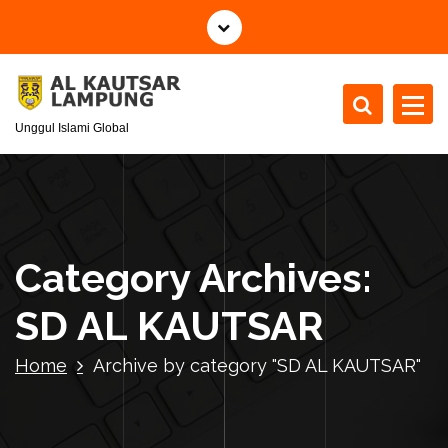
S
k
i
p
t
Unggul Islami Global
o
c
o
n
t
e
Category Archives:
n
t
SD AL KAUTSAR
Home
Archive by category "SD AL KAUTSAR"