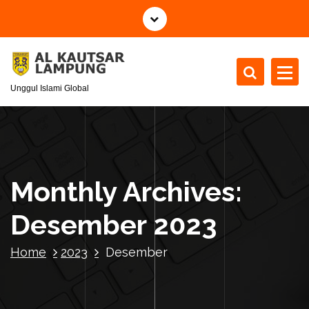
S
k
i
p
t
Unggul Islami Global
o
c
o
n
t
e
Monthly Archives:
n
t
Desember 2023
Home
2023
Desember