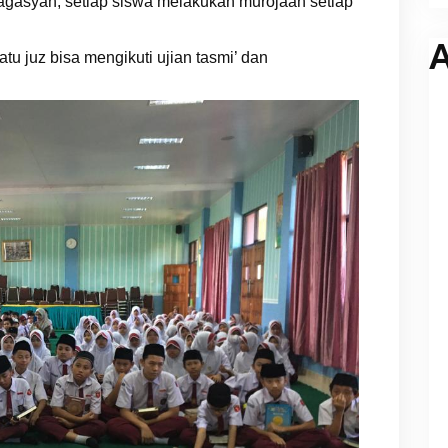
agasyah, setiap siswa melakukan murojaah setiap
A
tu juz bisa mengikuti ujian tasmi’ dan