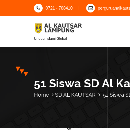
S
0721 - 788410
perguruanalkau
k
i
p
t
o
Unggul Islami Global
c
o
n
t
e
51 Siswa SD Al K
n
t
Home
SD AL KAUTSAR
51 Siswa S