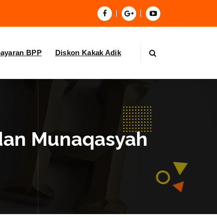
bayaran BPP
Diskon Kakak Adik
’ dan Munaqasyah