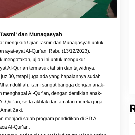
anTasmi’ dan Munaqasyah
ar mengikuti UjianTasmi’ dan Munaqasyah untuk
 ayat-ayat Al-Qur’an, Rabu (13/12/2023).
k mengatakan, ujian ini untuk mengukur
t Al-Qur’an termasuk tahsin dan tajwidnya.
 juz 30, tetapi juga ada yang hapalannya sudah
0. Alhamdulillah, kami sangat bangga dengan anak-
m menghapal Al-Qur’an, dengan demikian anak-
Al-Qur’an, serta akhlak dan amalan mereka juga
a Amat Zaki.
’an menjadi salah program pendidikan di SD Al
ca Al-Qur’an.