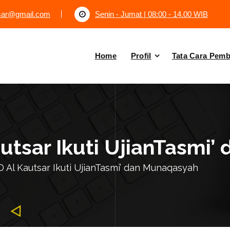
tsar@gmail.com
Senin - Jumat | 08:00 - 14.00 WIB
Home
Profil
Tata Cara Pem
autsar Ikuti UjianTasmi
D Al Kautsar Ikuti UjianTasmi’ dan Munaqasyah