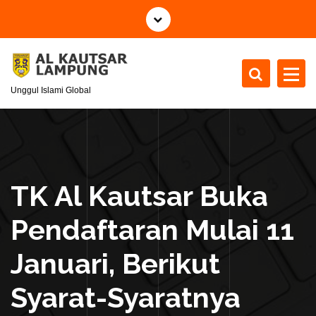
S
k
i
p
t
Unggul Islami Global
o
c
o
n
t
e
TK Al Kautsar Buka
n
t
Pendaftaran Mulai 11
Januari, Berikut
Syarat-Syaratnya