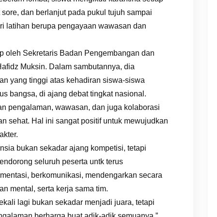
 sore, dan berlanjut pada pukul tujuh sampai
eri latihan berupa pengayaan wawasan dan
utup oleh Sekretaris Badan Pengembangan dan
afidz Muksin. Dalam sambutannya, dia
n yang tinggi atas kehadiran siswa-siswa
s bangsa, di ajang debat tingkat nasional.
n pengalaman, wawasan, dan juga kolaborasi
n sehat. Hal ini sangat positif untuk mewujudkan
akter.
ia bukan sekadar ajang kompetisi, tetapi
dorong seluruh peserta untk terus
mentasi, berkomunikasi, mendengarkan secara
an mental, serta kerja sama tim.
 Sekali lagi bukan sekadar menjadi juara, tetapi
ngalaman berharga buat adik-adik semuanya,”