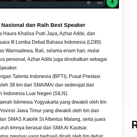
I Nasional dan Raih Best Speaker
Haura Khalisa Putri Jaya, Azhar Adibi, dan
juara III Lomba Debat Bahasa Indonesia (LDBI)
itas Warmadewa, Bali, selama enam hari, mulai
a personal, Azhar Adibi juga dinobatkan sebagai
Speaker.
gan Talenta Indonesia (BPTI), Pusat Prestasi
oleh 38 tim dari SMA/MA/ dan sederajat dari
h Indonesia Luar Negeri (SILN).
erah Istimewa Yogyakarta yang diwakili oleh tim
rovinsi Jawa Timur yang diwakili oleh tim dari
 SMAS Katolik St Albertus Malang, serta juara
luruh timnya berasal dari SMA Al Kautsar.
atas prestasi yang berhasil diraih oleh tim debat