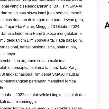
sional yang diselenggarakan di Bali. Tim SMA Al
l dan salah satu siswa kami juga berhasil meraih
sih atas doa dan dukungan dari para dewan guru,
A
a,” ujar Eko Anzair, Minggu, 13 Oktober 2024.
Bahasa Indonesia Panji Sukoco mengatakan, di
emu dengan tim DIY Yogyakarta. Pada babak ini,
rnasional, narasi nasionalisme, piala dunia,
 lainnya.
a memberikan argumen secara maksimal
lah dipersiapkan selama latihan,” kata Panji.
BI tingkat nasional, tim debat SMA Al Kautsar
ntuk mematangkan persiapan mengikuti lomba
but.
er tahun 2022 melalui seleksi tingkat sekolah dan
 kali dalam seminggu.
sebelum lomba, siswa mengikuti karantina setiap