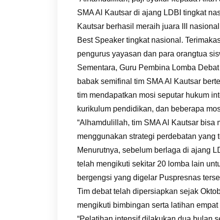
SMA Al Kautsar di ajang LDBI tingkat na
Kautsar berhasil meraih juara III nasiona
Best Speaker tingkat nasional. Terimaka
pengurus yayasan dan para orangtua sisw
Sementara, Guru Pembina Lomba Debat 
babak semifinal tim SMA Al Kautsar bert
tim mendapatkan mosi seputar hukum inte
kurikulum pendidikan, dan beberapa mosi
“Alhamdulillah, tim SMA Al Kautsar bis
menggunakan strategi perdebatan yang te
Menurutnya, sebelum berlaga di ajang LD
telah mengikuti sekitar 20 lomba lain u
bergengsi yang digelar Puspresnas terse
Tim debat telah dipersiapkan sejak Oktob
mengikuti bimbingan serta latihan empat
“Pelatihan intensif dilakukan dua bulan 