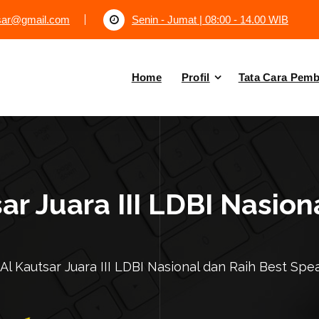
tsar@gmail.com
Senin - Jumat | 08:00 - 14.00 WIB
Home
Profil
Tata Cara Pem
r Juara III LDBI Nasion
l Kautsar Juara III LDBI Nasional dan Raih Best Spe