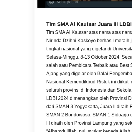
Tim SMA Al Kautsar Juara III LDB
Tim SMA Al Kautsar atas nama atas nama 
Nirinda Dzihni Kaskoyo berhasil meraih 
tingkat nasional yang digelar di Univers
Selasa-Minggu, 8-13 Oktober 2024. Secar
salah satu Pembicara Terbaik atau Best 
Ajang yang digelar oleh Balai Pengemban
Nasional Kemendikbud Ristek ini diikuti 
seluruh provinsi di Indonesia dan Sekola
LDBI 2024 dimenangkan oleh Provinsi Da
dari SMAN 8 Yogyakarta, Juara II diraih P
SMAN 2 Bondowoso, SMAN 1 Sidoarjo dan
III diraih oleh Provinsi Lampung yang se
“Alhamdulillah, puji syukur kepada Allah 