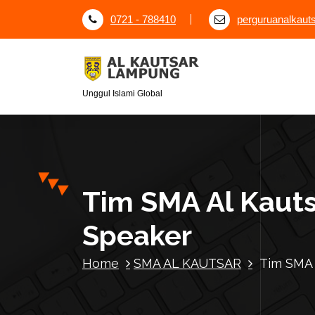
S
0721 - 788410
perguruanalkau
k
i
p
t
o
Unggul Islami Global
c
o
n
t
e
Tim SMA Al Kautsa
n
t
Speaker
Home
SMA AL KAUTSAR
Tim SMA A