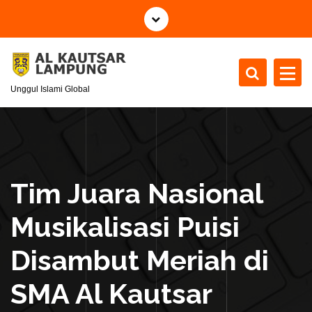
S
k
i
p
t
Unggul Islami Global
o
c
o
n
t
e
Tim Juara Nasional
n
t
Musikalisasi Puisi
Disambut Meriah di
SMA Al Kautsar