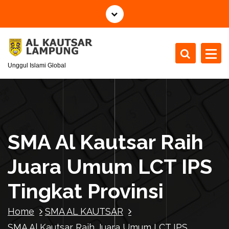
S
k
i
p
t
Unggul Islami Global
o
c
o
n
t
e
SMA Al Kautsar Raih
n
t
Juara Umum LCT IPS
Tingkat Provinsi
Home
SMA AL KAUTSAR
SMA Al Kautsar Raih Juara Umum LCT IPS