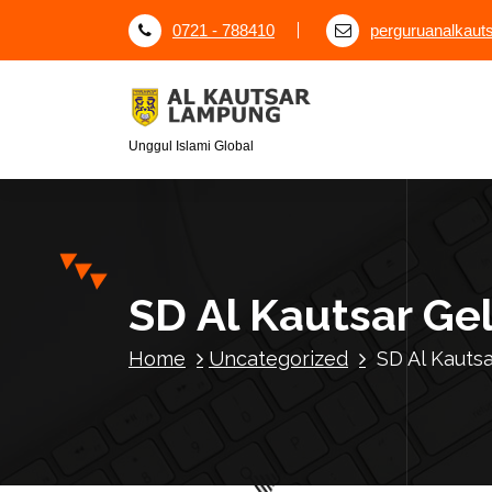
S
0721 - 788410
perguruanalkau
k
i
p
t
o
Unggul Islami Global
c
o
n
t
e
SD Al Kautsar Gel
n
t
Home
Uncategorized
SD Al Kautsa