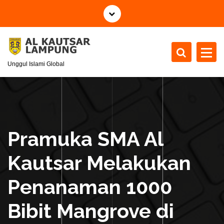
S
k
i
p
t
Unggul Islami Global
o
c
o
n
t
e
Pramuka SMA Al
n
t
Kautsar Melakukan
Penanaman 1000
Bibit Mangrove di