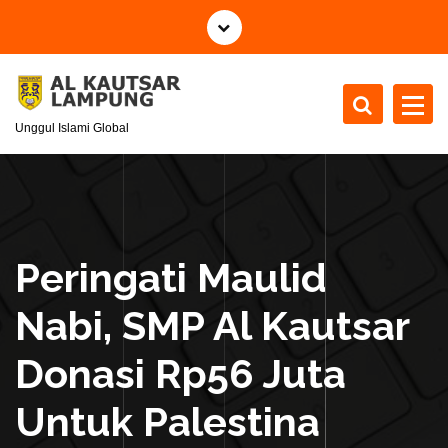
S
k
i
p
t
Unggul Islami Global
o
c
o
n
t
e
Peringati Maulid
n
t
Nabi, SMP Al Kautsar
Donasi Rp56 Juta
Untuk Palestina