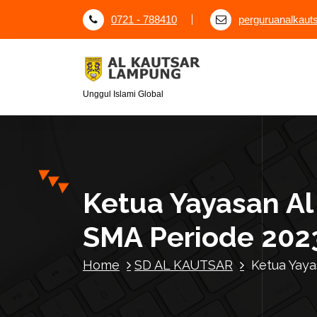
S
0721 - 788410
perguruanalkau
k
i
p
t
o
Unggul Islami Global
c
o
n
t
e
Ketua Yayasan Al
n
t
SMA Periode 202
Home
SD AL KAUTSAR
Ketua Yaya