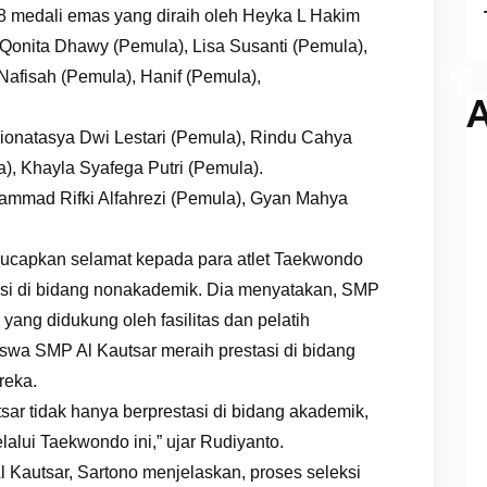
 8 medali emas yang diraih oleh Heyka L Hakim
h Qonita Dhawy (Pemula), Lisa Susanti (Pemula),
Nafisah (Pemula), Hanif (Pemula),
A
 Fionatasya Dwi Lestari (Pemula), Rindu Cahya
), Khayla Syafega Putri (Pemula).
hammad Rifki Alfahrezi (Pemula), Gyan Mahya
ucapkan selamat kepada para atlet Taekwondo
asi di bidang nonakademik. Dia menyatakan, SMP
yang didukung oleh fasilitas dan pelatih
swa SMP Al Kautsar meraih prestasi di bidang
reka.
sar tidak hanya berprestasi di bidang akademik,
alui Taekwondo ini,” ujar Rudiyanto.
 Kautsar, Sartono menjelaskan, proses seleksi