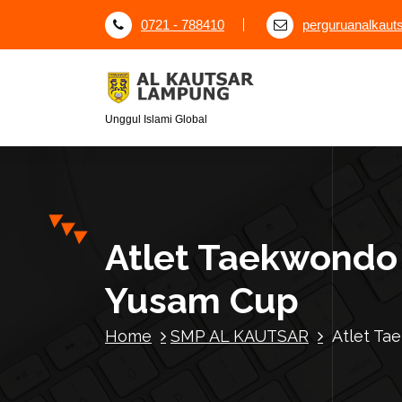
S
0721 - 788410
perguruanalkau
k
i
p
t
o
Unggul Islami Global
c
o
n
t
e
Atlet Taekwondo 
n
t
Yusam Cup
Home
SMP AL KAUTSAR
Atlet Ta