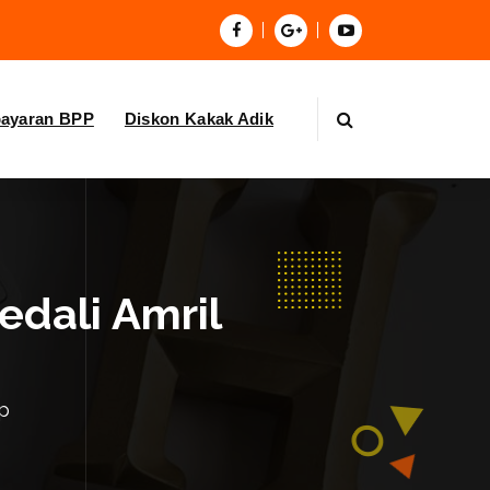
bayaran BPP
Diskon Kakak Adik
edali Amril
p