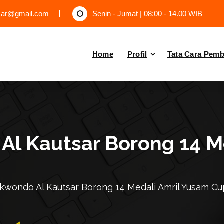
tsar@gmail.com
Senin - Jumat | 08:00 - 14.00 WIB
Home
Profil
Tata Cara Pem
Al Kautsar Borong 14 M
ekwondo Al Kautsar Borong 14 Medali Amril Yusam Cu