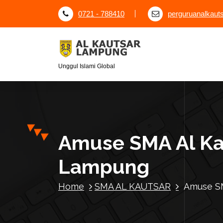
S
0721 - 788410
perguruanalkau
k
i
p
t
o
Unggul Islami Global
c
o
n
t
e
Amuse SMA Al Kau
n
t
Lampung
Home
SMA AL KAUTSAR
Amuse SM