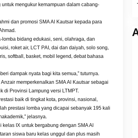
ng untuk mengukur kemampuan dalam cabang-
urahmi dan promosi SMA Al Kautsar kepada para
A
 Ahmad.
lomba bidang edukasi, seni, olahraga, dan
isi, roket air, LCT PAI, dai dan daiyah, solo song,
is, softball, basket, mobil legend, debat bahasa
eri dampak nyata bagi kita semua,” tuturnya.
o Anzair memperkenalkan SMA Al Kautsar sebagai
ik di Provinsi Lampung versi LTMPT.
tasi baik di tingkat kota, provinsi, nasional,
ah prestasi lomba yang dicapai sebanyak 195 kali
akademik,” jelasnya.
i kelas IX untuk bergabung dengan SMA Al
ftaran siswa baru kelas unggul dan plus masih