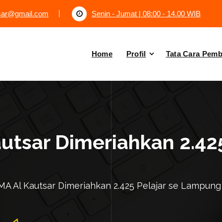
tsar@gmail.com
Senin - Jumat | 08:00 - 14.00 WIB
Home
Profil
Tata Cara Pem
tsar Dimeriahkan 2.425
A Al Kautsar Dimeriahkan 2.425 Pelajar se Lampung