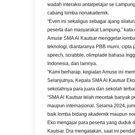
wadah interaksi antarpelajar se Lampu
cabang lomba nonakademik.
“Even ini sekaligus sebagai ajang silat
peserta dan masyarakat Lampung,” kata
Amuse SMA Al Kautsar menggelar lomba-
teknologi, diantaranya PBB murni, cipta pu
speech, scrabble, olimpiade bahasa Inggr
Indonesia, dan lainnya.
“Kami berharap, kegiatan Amuse ini memb
Selanjutnya, Kepala SMA Al Kautsar Ek
sekolahnya para juara dan sekolah terba
“SMA Al Kautsar telah mecetak banyak pres
maupun internasional. Selama 2024, juml
baik lomba bidang akademik maupun non
Eko mengajar para peserta yang duduk d
Kautsar. Dia mengatakan, saat ini penda