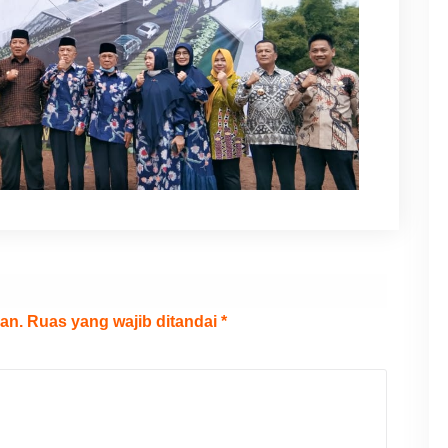
an.
Ruas yang wajib ditandai
*