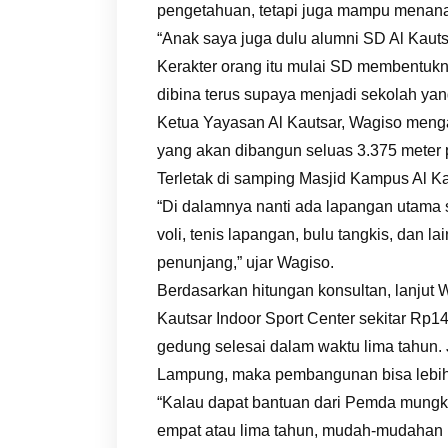
pengetahuan, tetapi juga mampu menana
“Anak saya juga dulu alumni SD Al Kauts
Kerakter orang itu mulai SD membentukny
dibina terus supaya menjadi sekolah yang 
Ketua Yayasan Al Kautsar, Wagiso meng
yang akan dibangun seluas 3.375 meter 
Terletak di samping Masjid Kampus Al Kau
“Di dalamnya nanti ada lapangan utama s
voli, tenis lapangan, bulu tangkis, dan l
penunjang,” ujar Wagiso.
Berdasarkan hitungan konsultan, lanjut
Kautsar Indoor Sport Center sekitar Rp
gedung selesai dalam waktu lima tahun. 
Lampung, maka pembangunan bisa lebih 
“Kalau dapat bantuan dari Pemda mungkin
empat atau lima tahun, mudah-mudahan bis