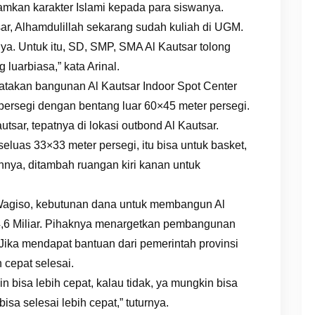
mkan karakter Islami kepada para siswanya.
ar, Alhamdulillah sekarang sudah kuliah di UGM.
a. Untuk itu, SD, SMP, SMA Al Kautsar tolong
luarbiasa,” kata Arinal.
atakan bangunan Al Kautsar Indoor Spot Center
persegi dengan bentang luar 60×45 meter persegi.
tsar, tepatnya di lokasi outbond Al Kautsar.
eluas 33×33 meter persegi, itu bisa untuk basket,
ainnya, ditambah ruangan kiri kanan untuk
 Wagiso, kebutunan dana untuk membangun Al
14,6 Miliar. Pihaknya menargetkan pembangunan
Jika mendapat bantuan dari pemerintah provinsi
cepat selesai.
 bisa lebih cepat, kalau tidak, ya mungkin bisa
a selesai lebih cepat,” tuturnya.