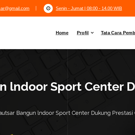
tsar@gmail.com
Senin - Jumat | 08:00 - 14.00 WIB
Home
Profil
Tata Cara Pem
n lndoor Sport Center 
autsar Bangun lndoor Sport Center Dukung Prestasi