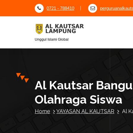
S
0721 - 788410
perguruanalkau
k
i
p
t
o
Unggul Islami Global
c
o
n
t
e
Al Kautsar Bangu
n
t
Olahraga Siswa
Home
YAYASAN AL KAUTSAR
Al K