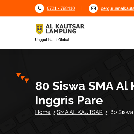
S
0721 - 788410
perguruanalkau
k
i
p
t
o
Unggul Islami Global
c
o
n
t
e
80 Siswa SMA Al 
n
t
Inggris Pare
Home
SMA AL KAUTSAR
80 Siswa