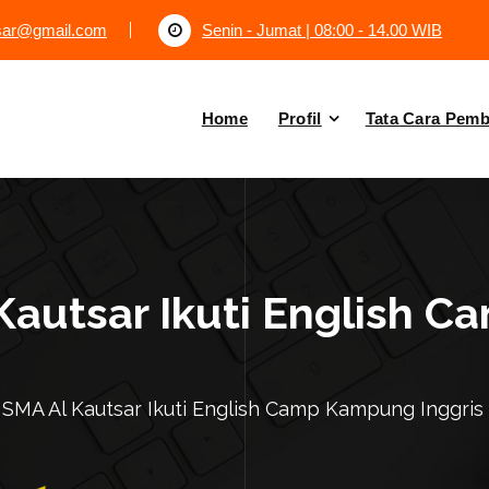
tsar@gmail.com
Senin - Jumat | 08:00 - 14.00 WIB
Home
Profil
Tata Cara Pem
Kautsar Ikuti English
 SMA Al Kautsar Ikuti English Camp Kampung Inggris