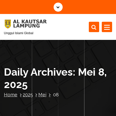
S
k
i
p
t
Unggul Islami Global
o
c
o
n
t
e
Daily Archives: Mei 8,
n
t
2025
Home
2025
Mei
08