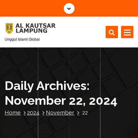
S
k
i
p
t
Unggul Islami Global
o
c
o
n
t
e
Daily Archives:
n
t
November 22, 2024
Home
2024
November
22