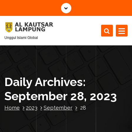
S
k
i
p
t
Unggul Islami Global
o
c
o
n
t
e
Daily Archives:
n
t
September 28, 2023
Home
2023
September
28