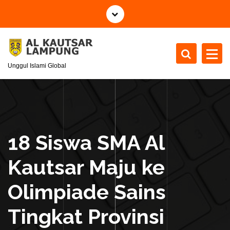
S
k
i
p
t
Unggul Islami Global
o
c
o
n
t
e
18 Siswa SMA Al
n
t
Kautsar Maju ke
Olimpiade Sains
Tingkat Provinsi