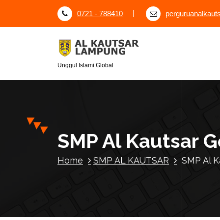
S
0721 - 788410
perguruanalkau
k
i
p
t
o
Unggul Islami Global
c
o
n
t
e
SMP Al Kautsar G
n
t
Home
SMP AL KAUTSAR
SMP Al K