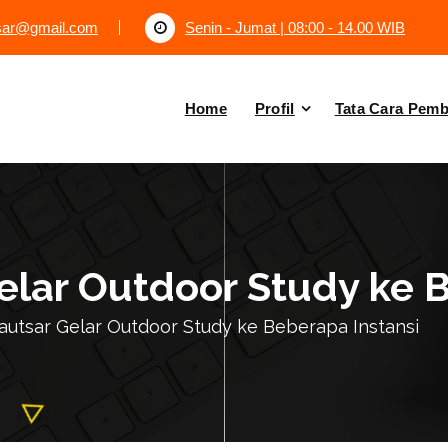
tsar@gmail.com
Senin - Jumat | 08:00 - 14.00 WIB
Home
Profil
Tata Cara Pem
elar Outdoor Study ke 
autsar Gelar Outdoor Study ke Beberapa Instansi