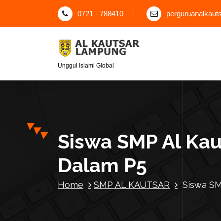
S
0721 - 788410
perguruanalkau
k
i
p
t
o
Unggul Islami Global
c
o
n
t
e
Siswa SMP Al Ka
n
t
Dalam P5
Home
SMP AL KAUTSAR
Siswa SM