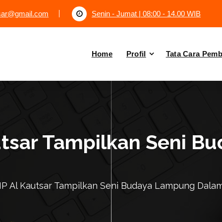
tsar@gmail.com
Senin - Jumat | 08:00 - 14.00 WIB
Home
Profil
Tata Cara Pem
utsar Tampilkan Seni 
P Al Kautsar Tampilkan Seni Budaya Lampung Dala